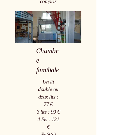
compris
Chambr
e
familiale
Un lit
double ou
deux lits :
77 €
3 lits : 99 €
4 lits : 121
€
Petit(s)