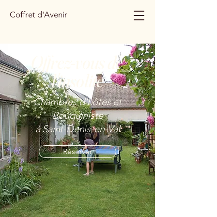
Coffret d'Avenir
Offrez-vous de
l'insolite
Chambres d'hôtes et
Bouquiniste
à Saint-Denis-en-Val
Réserver